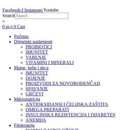
Facebook-f
Instagram
Youtube
Search
×
0
рсд
0
Cart
Početna
Dijetetski suplementi
PROBIOTICI
IMUNITET
VARENJE
VITAMINI I MINERALI
Mame, bebe i deca
IMUNITET
DOJENJE
PROIZVODI ZA NOVOROĐENČAD
SPAVANJE
GRČEVI
Mikronutricija
ANTIOKSIDANSI I ĆELIJSKA ZAŠTITA
OMEGA PREPARATI
INSULINSKA REZISTENCIJA I DIJABETES
ANEMIJA
Fitoterapija