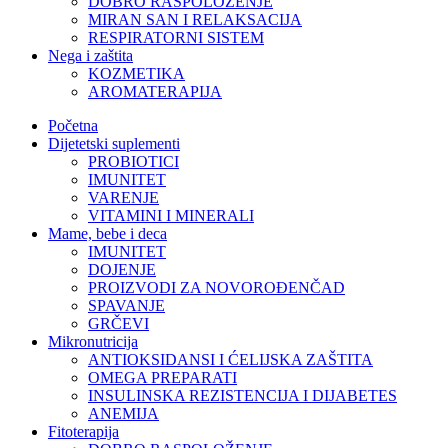
DOBRO RASPOLOŽENJE
MIRAN SAN I RELAKSACIJA
RESPIRATORNI SISTEM
Nega i zaštita
KOZMETIKA
AROMATERAPIJA
Početna
Dijetetski suplementi
PROBIOTICI
IMUNITET
VARENJE
VITAMINI I MINERALI
Mame, bebe i deca
IMUNITET
DOJENJE
PROIZVODI ZA NOVOROĐENČAD
SPAVANJE
GRČEVI
Mikronutricija
ANTIOKSIDANSI I ĆELIJSKA ZAŠTITA
OMEGA PREPARATI
INSULINSKA REZISTENCIJA I DIJABETES
ANEMIJA
Fitoterapija