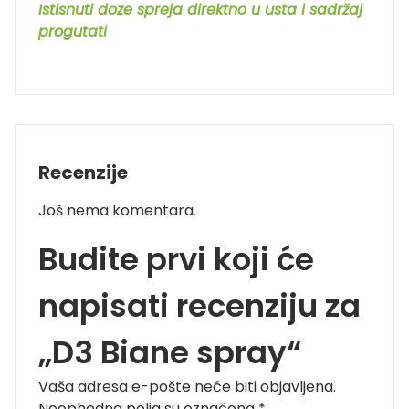
Istisnuti doze spreja direktno u usta i sadržaj
progutati
Recenzije
Još nema komentara.
Budite prvi koji će
napisati recenziju za
„D3 Biane spray“
Vaša adresa e-pošte neće biti objavljena.
Neophodna polja su označena
*