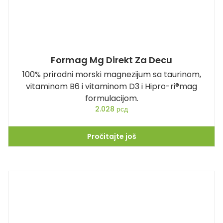
Formag Mg Direkt Za Decu
100% prirodni morski magnezijum sa taurinom,
vitaminom B6 i vitaminom D3 i Hipro-ri®mag
formulacijom.
2.028
рсд
Pročitajte još