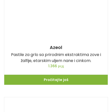
Azeol
Pastile za grlo sa prirodnim ekstraktima zove i
žalfije, etarskim uljem nane i cinkom.
1.366
рсд
Pročitajte još