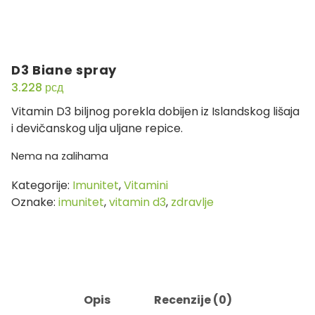
D3 Biane spray
3.228
рсд
Vitamin D3 biljnog porekla dobijen iz Islandskog lišaja
i devičanskog ulja uljane repice.
Nema na zalihama
Kategorije:
Imunitet
,
Vitamini
Oznake:
imunitet
,
vitamin d3
,
zdravlje
Opis
Recenzije (0)