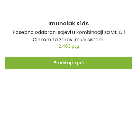
Imunolak Kids
Posebno odabrani sojevi u kombinaciji sa vit. D i
Cinkom za zdrav imuni sistem.
2.463
рсд
Pročitajte još