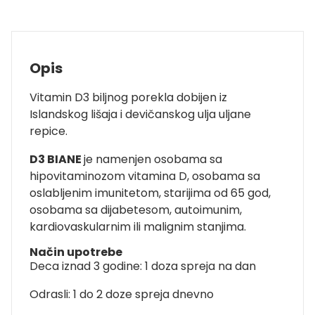
Opis
Vitamin D3 biljnog porekla dobijen iz
Islandskog lišaja i devičanskog ulja uljane
repice.
D3 BIANE
je namenjen osobama sa
hipovitaminozom vitamina D, osobama sa
oslabljenim imunitetom, starijima od 65 god,
osobama sa dijabetesom, autoimunim,
kardiovaskularnim ili malignim stanjima.
Način upotrebe
Deca iznad 3 godine: 1 doza spreja na dan
Odrasli: 1 do 2 doze spreja dnevno