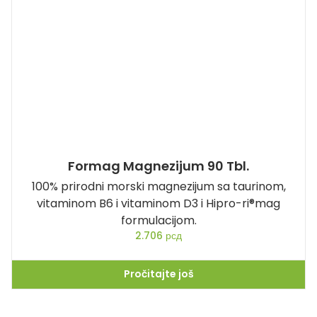
Formag Magnezijum 90 Tbl.
100% prirodni morski magnezijum sa taurinom,
vitaminom B6 i vitaminom D3 i Hipro-ri®mag
formulacijom.
2.706
рсд
Pročitajte još