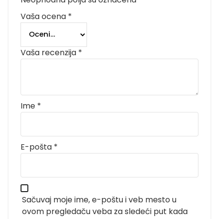
Vaša ocena
*
Vaša recenzija
*
Ime
*
E-pošta
*
Sačuvaj moje ime, e-poštu i veb mesto u
ovom pregledaču veba za sledeći put kada