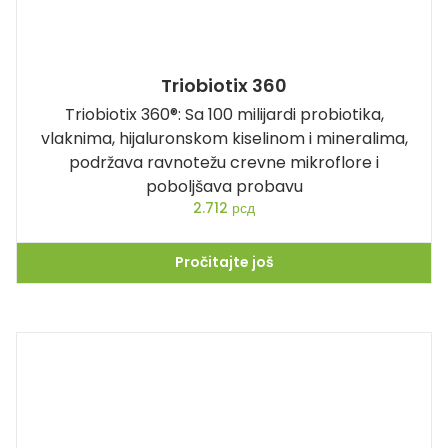
Triobiotix 360
Triobiotix 360®: Sa 100 milijardi probiotika,
vlaknima, hijaluronskom kiselinom i mineralima,
podržava ravnotežu crevne mikroflore i
poboljšava probavu
2.712
рсд
Pročitajte još