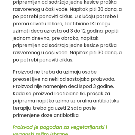
pripremljen od sadržaja jedne kesice praška
rasvorenog u čaši vode. Napitak piti 30 dana, a
po potrebi ponoviti ciklus. U slučaju potrebe i
prema savetu lekara, Lactibiane IKI mogu
uzimati deca uzrasta od 3 do 12 godina: popiti
jednom dnevno, pre obroka, napitak
pripremljen od sadržaja jedne kesice praška
rasvorenog u čaši vode. Napitak piti 30 dana, a
po potrebi ponoviti ciklus.
Proizvod ne treba da uzimaju osobe
preosetljive na neki od sastojaka proizvoda.
Proizvod nije namenjen deci ispod 3 godine.
Kada se proizvod Lactibiane Iki, prašak za
pripremu napitka uzima uz oralnu antibiotsku
terapiju, treba ga uzeti 2 sata posle
primenjene doze antibiotika.
Proizvod je pogodan za vegetarijanski i
veganski režim ishrane.