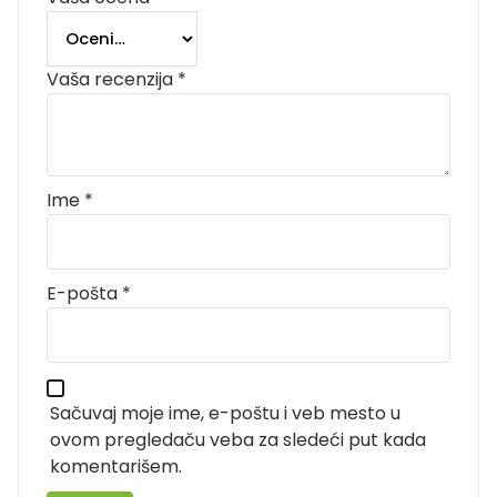
Vaša recenzija
*
Ime
*
E-pošta
*
Sačuvaj moje ime, e-poštu i veb mesto u
ovom pregledaču veba za sledeći put kada
komentarišem.