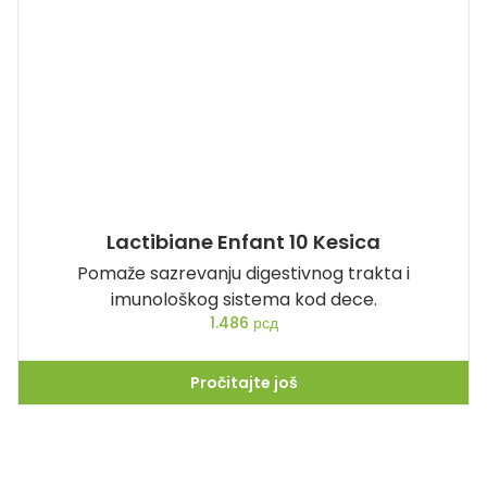
Lactibiane Enfant 10 Kesica
Pomaže sazrevanju digestivnog trakta i
imunološkog sistema kod dece.
1.486
рсд
Pročitajte još