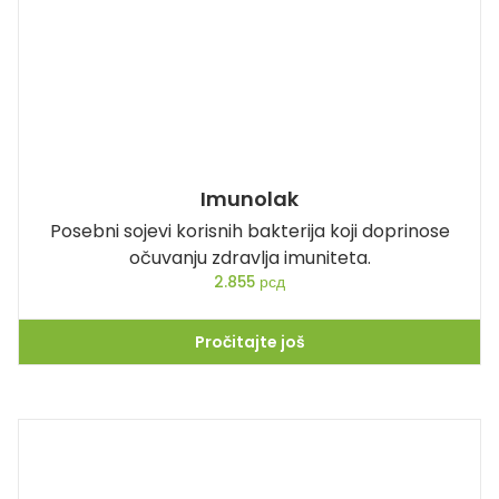
Imunolak
Posebni sojevi korisnih bakterija koji doprinose
očuvanju zdravlja imuniteta.
2.855
рсд
Pročitajte još