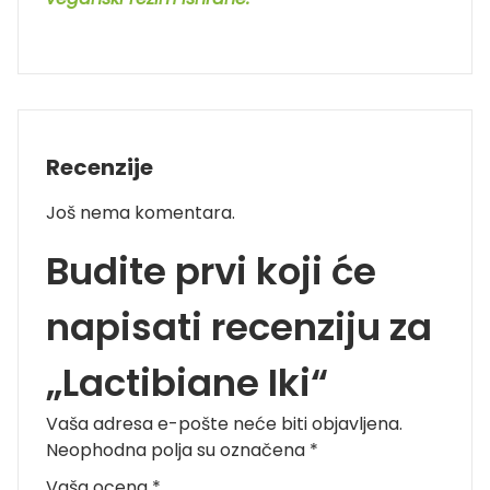
Recenzije
Još nema komentara.
Budite prvi koji će
napisati recenziju za
„Lactibiane Iki“
Vaša adresa e-pošte neće biti objavljena.
Neophodna polja su označena
*
Vaša ocena
*