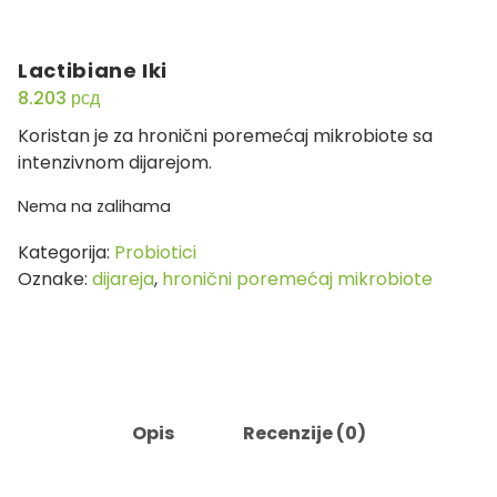
Lactibiane Iki
8.203
рсд
Koristan je za hronični poremećaj mikrobiote sa
intenzivnom dijarejom.
Nema na zalihama
Kategorija:
Probiotici
Oznake:
dijareja
,
hronični poremećaj mikrobiote
Opis
Recenzije (0)