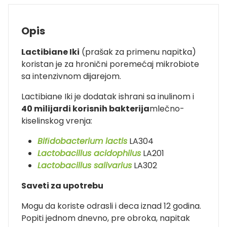
Opis
Lactibiane Iki
(prašak za primenu napitka)
koristan je za hronični poremećaj mikrobiote
sa intenzivnom dijarejom.
Lactibiane Iki je dodatak ishrani sa inulinom i
40 milijardi korisnih bakterija
mlečno-
kiselinskog vrenja:
Biﬁdobacterium lactis
LA304
Lactobacillus acidophilus
LA201
Lactobacillus salivarius
LA302
Saveti za upotrebu
Mogu da koriste odrasli i deca iznad 12 godina.
Popiti jednom dnevno, pre obroka, napitak